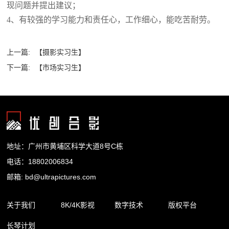
现问题并提出建议
；
4、
有较强的学习能力和责任心，工作细心，能吃苦耐劳
。
上一篇:
【摄影实习生】
下一篇:
【市场实习生】
地址：广州市黄埔区科学大道8号C栋
电话：18802006834
邮箱: bd@ultrapictures.com
关于我们
8K/4K影视
数字技术
版权平台
长琴计划
企业简介
精品内容
裸眼3D
合作渠道