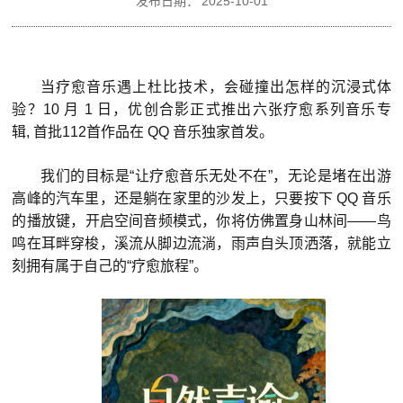
发布日期：
2025-10-01
当疗愈音乐遇上杜比技术，会碰撞出怎样的沉浸式
体
验？10 月 1 日，优创合影正式推出六张疗愈系列音乐专
辑,
首批112首作品在 QQ 音乐独家首发。
我们的目标是“让疗愈音乐无处不在”，无论是堵在出游
高峰的汽车里，还是躺在家里的沙发上，只要按下 QQ 音乐
的播放键，开启空间音频模式，你将仿佛置身山林间——鸟
鸣在耳畔穿梭，溪流从脚边流淌，雨声自头顶洒落，就能立
刻拥有属于自己的“疗愈旅程”。