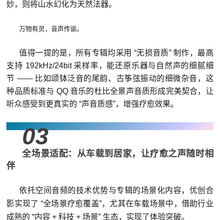
妙，则将山水幻化为天然法器。
万物有灵，音声传谕。
值得一提的是，所有专辑均采用 “无损音质” 制作，最高
支持 192kHz/24bit 采样率，能还原乐器与自然声的细腻细
节 —— 比如颂钵泛音的尾韵、古筝弦振动的细微杂音，这
种品质
标准与 QQ 音乐的杜比全景声音质形成完美契合，让
听众感受到更真实的 “声音质感”，增强疗愈效果。
03
全场景适配：从车载到居家，让疗愈之声随时相
伴
依托空间音频的技术优势与专辑的场景化内容，优创合
影实现了 “全场景疗愈覆盖”，尤其在车载场景中，借助行业
成熟的 “内容 + 科技 + 场景” 生态，实现了体验突破。