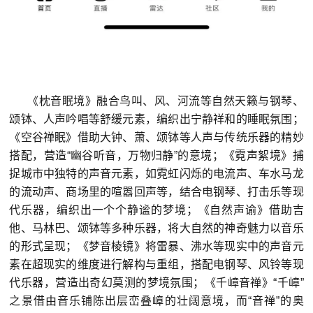
《枕音眠境》融合鸟叫、风、河流等自然天籁与钢琴、
颂钵、人声吟唱等舒缓元素，编织出宁静祥和的睡眠氛围；
《空谷禅眠》借助大钟、萧、颂钵等人声与传统乐器的精妙
搭配，营造“幽谷听音，万物归静”的意境；《霓声絮境》捕
捉城市中独特的声音元素，如霓虹闪烁的电流声、车水马龙
的流动声、商场里的喧嚣回声等，结合电钢琴、打击乐等现
代乐器，编织出一个个静谧的梦境；《自然声谕》借助吉
他、马林巴、颂钵等多种乐器，将大自然的神奇魅力以音乐
的形式呈现；《梦音棱镜》将雷暴、沸水等现实中的声音元
素在超现实的维度进行解构与重组，搭配电钢琴、风铃等现
代乐器，营造出奇幻莫测的梦境氛围；《千嶂音禅》“千嶂”
之景借由音乐铺陈出层峦叠嶂的壮阔意境，而“音禅”的奥