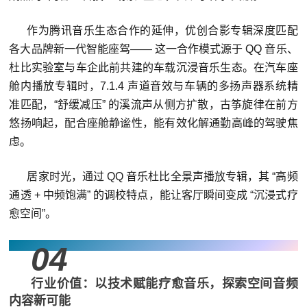
作为腾讯音乐生态合作的延伸，优创合影专辑深度匹配
各大品牌新一代智能座驾—— 这一合作模式源于 QQ 音乐、
杜比实验室与车企此前共建的车载沉浸音乐生态。在汽车座
舱内播放专辑时，7.1.4 声道音效与车辆的多扬声器系统精
准匹配，“舒缓减压” 的溪流声从侧方扩散，古筝旋律在前方
悠扬响起，配合座舱静谧性，能有效化解通勤高峰的驾驶焦
虑。
居家时光，通过 QQ 音乐杜比全景声播放专辑，其 “高频
通透 + 中频饱满” 的调校特点，能让客厅瞬间变成 “沉浸式疗
愈空间”。
04
行业价值：以技术赋能疗愈音乐，探索空间音频
内容新可能