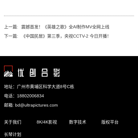
上一篇:
震撼首发！《英雄之歌》全AI制作MV全网上线
下一篇:
《中国民居》第三季，央视CCTV-2 今日开播！
地址：广州市黄埔区科学大道8号C栋
电话：18802006834
邮箱: bd@ultrapictures.com
关于我们
8K/4K影视
数字技术
版权平台
长琴计划
企业简介
精品内容
裸眼3D
合作渠道