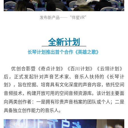
发布新产品——“伴星VR”
全新计划
长琴计划推出首个合作《
英雄之歌
》
优创合影暨
《奇点计划》
《百川计划》《云翎计划》
后，正式发起针对声音艺术家、
音乐人扶持的《长琴计
划》，
旨在挖掘、培育具有文化深度的声音内容，依托空间
音频技术
，构建开放可用的空间音频资源库
。
该计划主要面
向两类
创作者：
一是
拥有珍贵声音档案
的团队或个人；二是
具备独立创
作
能力
的音乐
人。