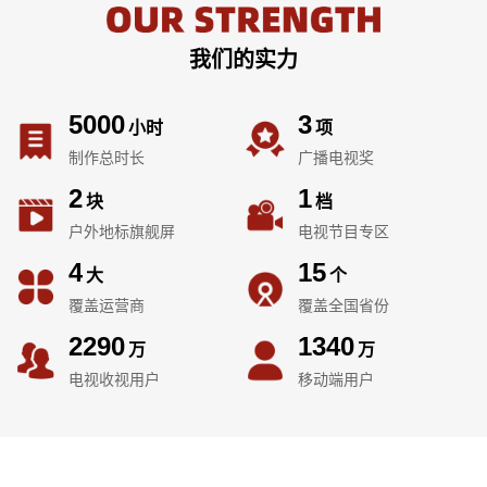
我们的实力
5000
3
小时
项
制作总时长
广播电视奖
2
1
块
档
户外地标旗舰屏
电视节目专区
4
15
大
个
覆盖运营商
覆盖全国省份
2290
1340
万
万
电视收视用户
移动端用户