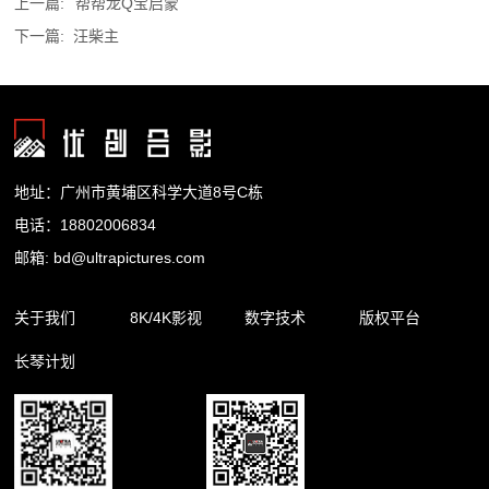
上一篇:
帮帮龙Q宝启蒙
下一篇:
汪柴主
地址：广州市黄埔区科学大道8号C栋
电话：18802006834
邮箱: bd@ultrapictures.com
关于我们
8K/4K影视
数字技术
版权平台
长琴计划
企业简介
精品内容
裸眼3D
合作渠道
企业新闻
影视出品
杜比全景声
版权库
影视制作
扩展现实