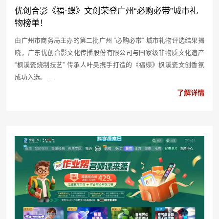
优创合影《福·蝶》文创荣登广州“必购必带”城市礼
物榜单！
由广州市商务局主办的第二批广州 “必购必带” 城市礼物评选结果揭
晓，广东优创合影文化传播股份有限公司与国家级非物质文化遗产
“枫溪瓷烧制技艺” 传承人叶昊携手打造的《福蝶》枫溪瓷文创香氛
成功入选。...
了解详情
2025-05-09