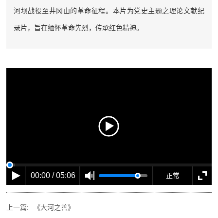
河坝战役至井冈山的革命征程。本片为党史主题之理论文献纪
录片，旨在缅怀革命先烈，传承红色精神。
00:00 / 05:06
正常
上一篇:
《大河之善》